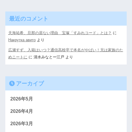
最近のコメント
天海祐希、旦那の居ない理由 宝塚「すみれコード」とは？
に
Накрутка авито
より
広瀬すず、入籍はいつ？通信高校卒で本名がやばい！兄は家族のた
めニートに
に
清水みなとー江戸
より
アーカイブ
2026年5月
2026年4月
2026年3月