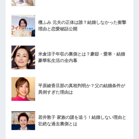
檀ふみ 元夫の正体は誰？結婚しなかった衝撃
理由と恋愛秘話公開
米倉涼子年収の裏側とは？豪邸・愛車・結婚
豪華私生活の全内幕
平原綾香旦那の真相判明か？父の結婚条件が
異例すぎた理由は
若井敦子 家族の謎を追う！結婚しない理由と
壮絶な過去裏側とは