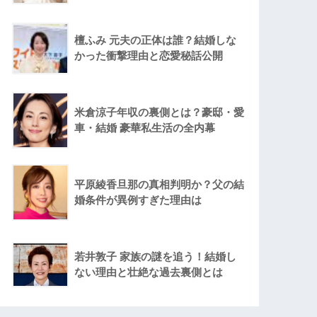
檀ふみ 元夫の正体は誰？結婚しな
かった衝撃理由と恋愛秘話公開
米倉涼子年収の裏側とは？豪邸・愛
車・結婚 豪華私生活の全内幕
平原綾香旦那の真相判明か？父の結
婚条件が異例すぎた理由は
若井敦子 家族の謎を追う！結婚し
ない理由と壮絶な過去裏側とは