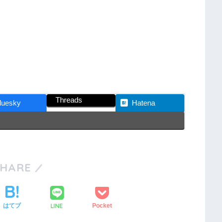
Threads
luesky
Hatena
SHARE
LINE
はてブ
Pocket