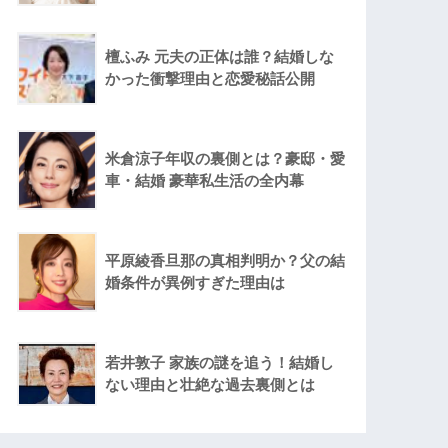
檀ふみ 元夫の正体は誰？結婚しな
かった衝撃理由と恋愛秘話公開
米倉涼子年収の裏側とは？豪邸・愛
車・結婚 豪華私生活の全内幕
平原綾香旦那の真相判明か？父の結
婚条件が異例すぎた理由は
若井敦子 家族の謎を追う！結婚し
ない理由と壮絶な過去裏側とは