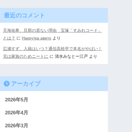
最近のコメント
天海祐希、旦那の居ない理由 宝塚「すみれコード」
とは？
に
Накрутка авито
より
広瀬すず、入籍はいつ？通信高校卒で本名がやばい！
兄は家族のためニートに
に
清水みなとー江戸
より
アーカイブ
2026年5月
2026年4月
2026年3月