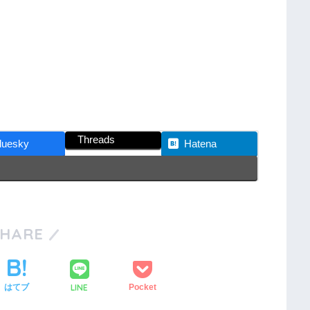
Threads
luesky
Hatena
SHARE
LINE
はてブ
Pocket