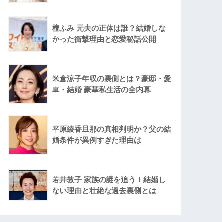
檀ふみ 元夫の正体は誰？結婚しな
かった衝撃理由と恋愛秘話公開
米倉涼子年収の裏側とは？豪邸・愛
車・結婚 豪華私生活の全内幕
平原綾香旦那の真相判明か？父の結
婚条件が異例すぎた理由は
若井敦子 家族の謎を追う！結婚し
ない理由と壮絶な過去裏側とは