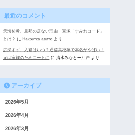
最近のコメント
天海祐希、旦那の居ない理由 宝塚「すみれコード」
とは？
に
Накрутка авито
より
広瀬すず、入籍はいつ？通信高校卒で本名がやばい！
兄は家族のためニートに
に
清水みなとー江戸
より
アーカイブ
2026年5月
2026年4月
2026年3月