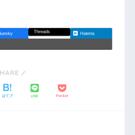
Threads
luesky
Hatena
SHARE
LINE
はてブ
Pocket