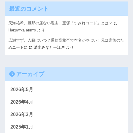
最近のコメント
天海祐希、旦那の居ない理由 宝塚「すみれコード」とは？
に
Накрутка авито
より
広瀬すず、入籍はいつ？通信高校卒で本名がやばい！兄は家族のた
めニートに
に
清水みなとー江戸
より
アーカイブ
2026年5月
2026年4月
2026年3月
2025年1月