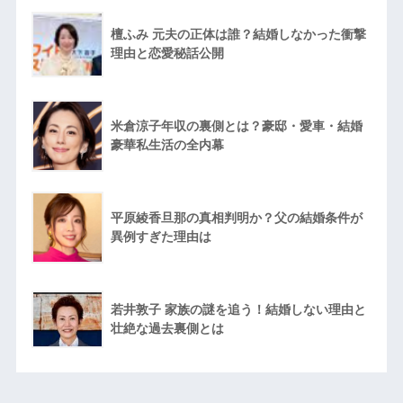
檀ふみ 元夫の正体は誰？結婚しなかった衝撃
理由と恋愛秘話公開
米倉涼子年収の裏側とは？豪邸・愛車・結婚
豪華私生活の全内幕
平原綾香旦那の真相判明か？父の結婚条件が
異例すぎた理由は
若井敦子 家族の謎を追う！結婚しない理由と
壮絶な過去裏側とは