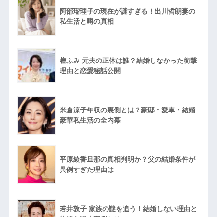
阿部瑠理子の現在が謎すぎる！出川哲朗妻の
私生活と噂の真相
檀ふみ 元夫の正体は誰？結婚しなかった衝撃
理由と恋愛秘話公開
米倉涼子年収の裏側とは？豪邸・愛車・結婚
豪華私生活の全内幕
平原綾香旦那の真相判明か？父の結婚条件が
異例すぎた理由は
若井敦子 家族の謎を追う！結婚しない理由と