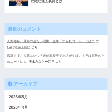
壮絶な過去裏側とは
最近のコメント
天海祐希、旦那の居ない理由 宝塚「すみれコード」とは？
に
Накрутка авито
より
広瀬すず、入籍はいつ？通信高校卒で本名がやばい！兄は家族のた
めニートに
に
清水みなとー江戸
より
アーカイブ
2026年5月
2026年4月