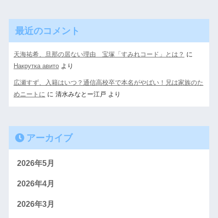
最近のコメント
天海祐希、旦那の居ない理由 宝塚「すみれコード」とは？
に
Накрутка авито
より
広瀬すず、入籍はいつ？通信高校卒で本名がやばい！兄は家族のた
めニートに
に
清水みなとー江戸
より
アーカイブ
2026年5月
2026年4月
2026年3月