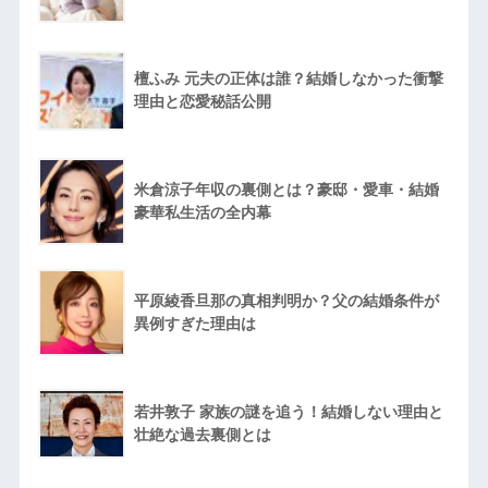
檀ふみ 元夫の正体は誰？結婚しなかった衝撃
理由と恋愛秘話公開
米倉涼子年収の裏側とは？豪邸・愛車・結婚
豪華私生活の全内幕
平原綾香旦那の真相判明か？父の結婚条件が
異例すぎた理由は
若井敦子 家族の謎を追う！結婚しない理由と
壮絶な過去裏側とは