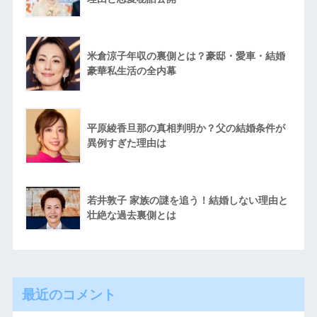
米倉涼子年収の裏側とは？豪邸・愛車・結婚
豪華私生活の全内幕
平原綾香旦那の真相判明か？父の結婚条件が
異例すぎた理由は
若井敦子 家族の謎を追う！結婚しない理由と
壮絶な過去裏側とは
最近のコメント