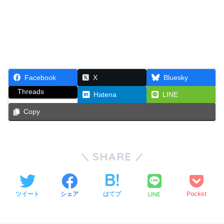
Facebook
X
Bluesky
Threads
Hatena
LINE
Copy
SHARE
LINE
ツイート
シェア
はてブ
Pocket