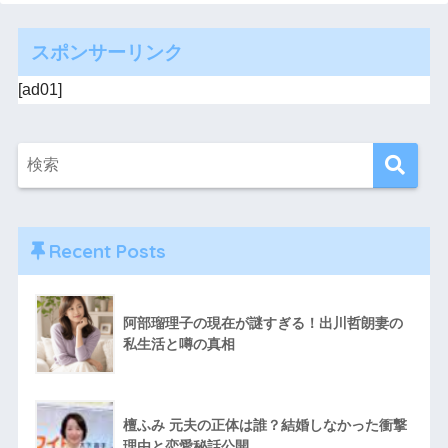
スポンサーリンク
[ad01]
Recent Posts
阿部瑠理子の現在が謎すぎる！出川哲朗妻の
私生活と噂の真相
檀ふみ 元夫の正体は誰？結婚しなかった衝撃
理由と恋愛秘話公開