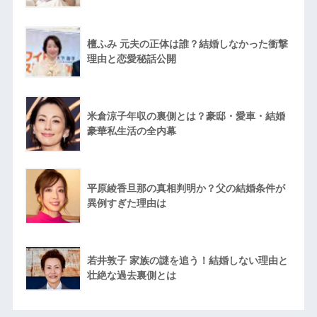
檀ふみ 元夫の正体は誰？結婚しなかった衝撃
理由と恋愛秘話公開
米倉涼子年収の裏側とは？豪邸・愛車・結婚
豪華私生活の全内幕
平原綾香旦那の真相判明か？父の結婚条件が
異例すぎた理由は
若井敦子 家族の謎を追う！結婚しない理由と
壮絶な過去裏側とは