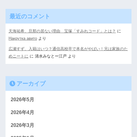
最近のコメント
天海祐希、旦那の居ない理由 宝塚「すみれコード」とは？
に
Накрутка авито
より
広瀬すず、入籍はいつ？通信高校卒で本名がやばい！兄は家族のた
めニートに
に
清水みなとー江戸
より
アーカイブ
2026年5月
2026年4月
2026年3月