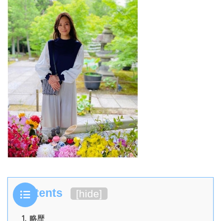
Contents
[
hide
]
1.
略歴