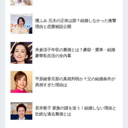
檀ふみ 元夫の正体は誰？結婚しなかった衝撃
理由と恋愛秘話公開
米倉涼子年収の裏側とは？豪邸・愛車・結婚
豪華私生活の全内幕
平原綾香旦那の真相判明か？父の結婚条件が
異例すぎた理由は
若井敦子 家族の謎を追う！結婚しない理由と
壮絶な過去裏側とは