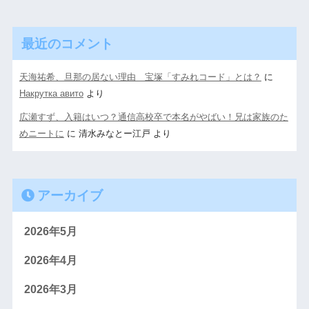
最近のコメント
天海祐希、旦那の居ない理由 宝塚「すみれコード」とは？
に
Накрутка авито
より
広瀬すず、入籍はいつ？通信高校卒で本名がやばい！兄は家族のた
めニートに
に
清水みなとー江戸
より
アーカイブ
2026年5月
2026年4月
2026年3月