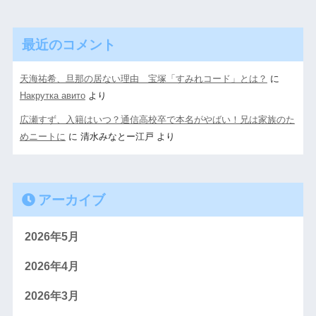
最近のコメント
天海祐希、旦那の居ない理由 宝塚「すみれコード」とは？
に
Накрутка авито
より
広瀬すず、入籍はいつ？通信高校卒で本名がやばい！兄は家族のた
めニートに
に
清水みなとー江戸
より
アーカイブ
2026年5月
2026年4月
2026年3月