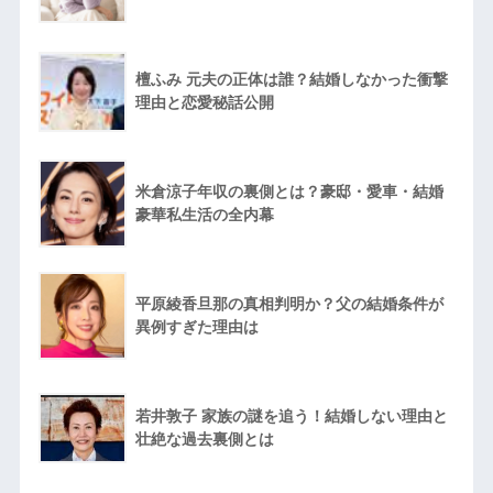
檀ふみ 元夫の正体は誰？結婚しなかった衝撃
理由と恋愛秘話公開
米倉涼子年収の裏側とは？豪邸・愛車・結婚
豪華私生活の全内幕
平原綾香旦那の真相判明か？父の結婚条件が
異例すぎた理由は
若井敦子 家族の謎を追う！結婚しない理由と
壮絶な過去裏側とは