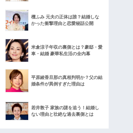
檀ふみ 元夫の正体は誰？結婚しな
かった衝撃理由と恋愛秘話公開
米倉涼子年収の裏側とは？豪邸・愛
車・結婚 豪華私生活の全内幕
平原綾香旦那の真相判明か？父の結
婚条件が異例すぎた理由は
若井敦子 家族の謎を追う！結婚し
ない理由と壮絶な過去裏側とは