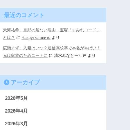
最近のコメント
天海祐希、旦那の居ない理由 宝塚「すみれコード」
とは？
に
Накрутка авито
より
広瀬すず、入籍はいつ？通信高校卒で本名がやばい！
兄は家族のためニートに
に
清水みなとー江戸
より
アーカイブ
2026年5月
2026年4月
2026年3月