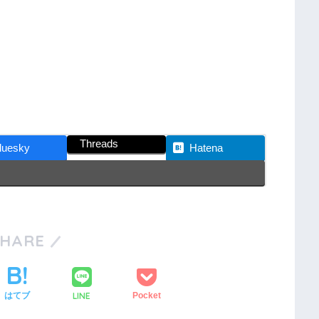
Threads
luesky
Hatena
SHARE
LINE
はてブ
Pocket