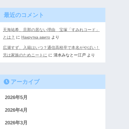
最近のコメント
天海祐希、旦那の居ない理由 宝塚「すみれコード」
とは？
に
Накрутка авито
より
広瀬すず、入籍はいつ？通信高校卒で本名がやばい！
兄は家族のためニートに
に
清水みなとー江戸
より
アーカイブ
2026年5月
2026年4月
2026年3月