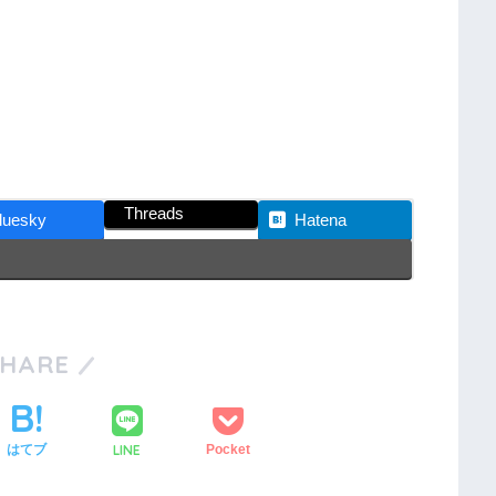
Threads
luesky
Hatena
SHARE
LINE
はてブ
Pocket