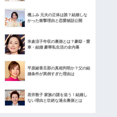
檀ふみ 元夫の正体は誰？結婚しな
かった衝撃理由と恋愛秘話公開
米倉涼子年収の裏側とは？豪邸・愛
車・結婚 豪華私生活の全内幕
平原綾香旦那の真相判明か？父の結
婚条件が異例すぎた理由は
若井敦子 家族の謎を追う！結婚し
ない理由と壮絶な過去裏側とは