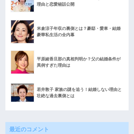
理由と恋愛秘話公開
米倉涼子年収の裏側とは？豪邸・愛車・結婚
豪華私生活の全内幕
平原綾香旦那の真相判明か？父の結婚条件が
異例すぎた理由は
若井敦子 家族の謎を追う！結婚しない理由と
壮絶な過去裏側とは
最近のコメント