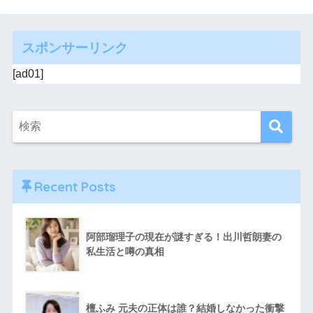
スポンサーリンク
[ad01]
Recent Posts
阿部瑠理子の現在が謎すぎる！出川哲朗妻の
私生活と噂の真相
檀ふみ 元夫の正体は誰？結婚しなかった衝撃