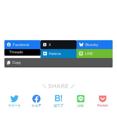
Facebook
X
Bluesky
Threads
Hatena
LINE
Copy
SHARE
LINE
ツイート
シェア
はてブ
Pocket