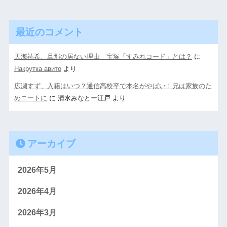
最近のコメント
天海祐希、旦那の居ない理由 宝塚「すみれコード」とは？
に
Накрутка авито
より
広瀬すず、入籍はいつ？通信高校卒で本名がやばい！兄は家族のた
めニートに
に
清水みなとー江戸
より
アーカイブ
2026年5月
2026年4月
2026年3月