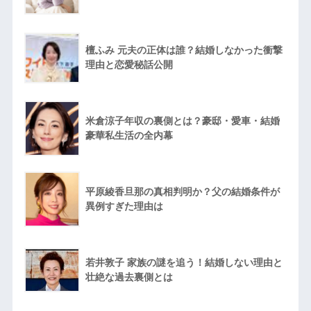
檀ふみ 元夫の正体は誰？結婚しなかった衝撃
理由と恋愛秘話公開
米倉涼子年収の裏側とは？豪邸・愛車・結婚
豪華私生活の全内幕
平原綾香旦那の真相判明か？父の結婚条件が
異例すぎた理由は
若井敦子 家族の謎を追う！結婚しない理由と
壮絶な過去裏側とは