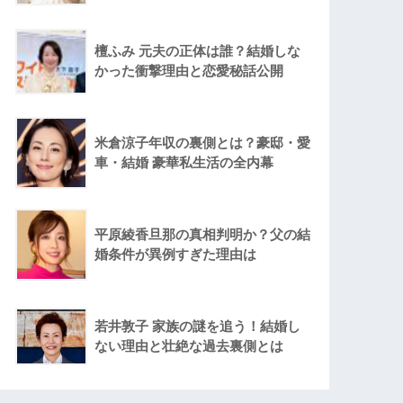
檀ふみ 元夫の正体は誰？結婚しな
かった衝撃理由と恋愛秘話公開
米倉涼子年収の裏側とは？豪邸・愛
車・結婚 豪華私生活の全内幕
平原綾香旦那の真相判明か？父の結
婚条件が異例すぎた理由は
若井敦子 家族の謎を追う！結婚し
ない理由と壮絶な過去裏側とは