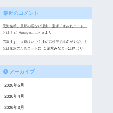
最近のコメント
天海祐希、旦那の居ない理由 宝塚「すみれコード」
とは？
に
Накрутка авито
より
広瀬すず、入籍はいつ？通信高校卒で本名がやばい！
兄は家族のためニートに
に
清水みなとー江戸
より
アーカイブ
2026年5月
2026年4月
2026年3月