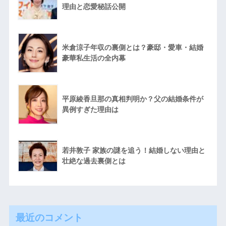
理由と恋愛秘話公開
米倉涼子年収の裏側とは？豪邸・愛車・結婚
豪華私生活の全内幕
平原綾香旦那の真相判明か？父の結婚条件が
異例すぎた理由は
若井敦子 家族の謎を追う！結婚しない理由と
壮絶な過去裏側とは
最近のコメント