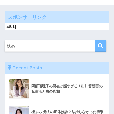
スポンサーリンク
[ad01]
Recent Posts
阿部瑠理子の現在が謎すぎる！出川哲朗妻の
私生活と噂の真相
檀ふみ 元夫の正体は誰？結婚しなかった衝撃