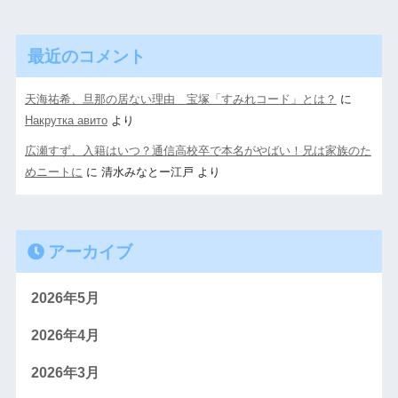
最近のコメント
天海祐希、旦那の居ない理由 宝塚「すみれコード」とは？
に
Накрутка авито
より
広瀬すず、入籍はいつ？通信高校卒で本名がやばい！兄は家族のた
めニートに
に
清水みなとー江戸
より
アーカイブ
2026年5月
2026年4月
2026年3月