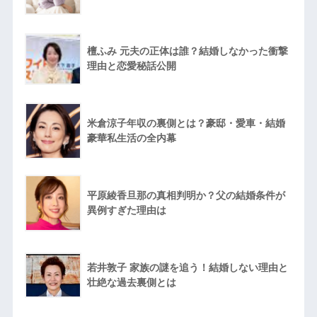
檀ふみ 元夫の正体は誰？結婚しなかった衝撃
理由と恋愛秘話公開
米倉涼子年収の裏側とは？豪邸・愛車・結婚
豪華私生活の全内幕
平原綾香旦那の真相判明か？父の結婚条件が
異例すぎた理由は
若井敦子 家族の謎を追う！結婚しない理由と
壮絶な過去裏側とは