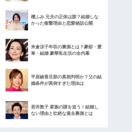
檀ふみ 元夫の正体は誰？結婚しな
かった衝撃理由と恋愛秘話公開
米倉涼子年収の裏側とは？豪邸・愛
車・結婚 豪華私生活の全内幕
平原綾香旦那の真相判明か？父の結
婚条件が異例すぎた理由は
若井敦子 家族の謎を追う！結婚し
ない理由と壮絶な過去裏側とは