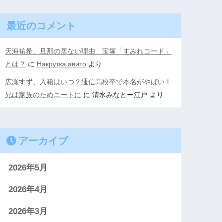
最近のコメント
天海祐希、旦那の居ない理由 宝塚「すみれコード」
とは？
に
Накрутка авито
より
広瀬すず、入籍はいつ？通信高校卒で本名がやばい！
兄は家族のためニートに
に
清水みなとー江戸
より
アーカイブ
2026年5月
2026年4月
2026年3月