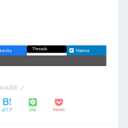
Threads
luesky
Hatena
SHARE
LINE
はてブ
Pocket