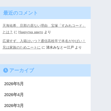
最近のコメント
天海祐希、旦那の居ない理由 宝塚「すみれコード」
とは？
に
Накрутка авито
より
広瀬すず、入籍はいつ？通信高校卒で本名がやばい！
兄は家族のためニートに
に
清水みなとー江戸
より
アーカイブ
2026年5月
2026年4月
2026年3月