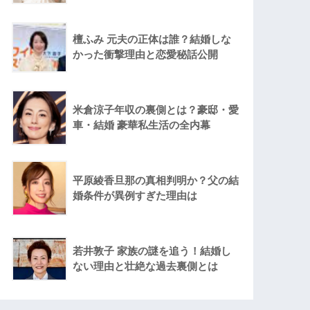
檀ふみ 元夫の正体は誰？結婚しな
かった衝撃理由と恋愛秘話公開
米倉涼子年収の裏側とは？豪邸・愛
車・結婚 豪華私生活の全内幕
平原綾香旦那の真相判明か？父の結
婚条件が異例すぎた理由は
若井敦子 家族の謎を追う！結婚し
ない理由と壮絶な過去裏側とは