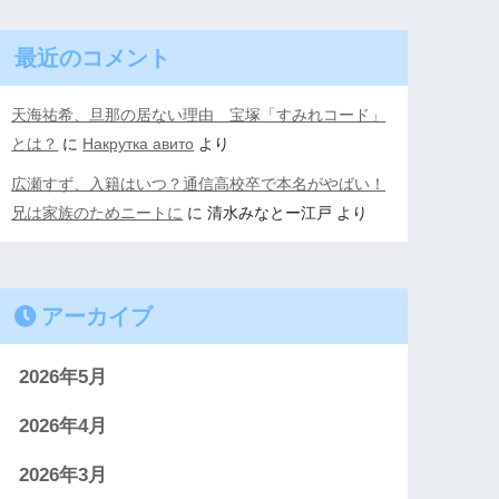
最近のコメント
天海祐希、旦那の居ない理由 宝塚「すみれコード」
とは？
に
Накрутка авито
より
広瀬すず、入籍はいつ？通信高校卒で本名がやばい！
兄は家族のためニートに
に
清水みなとー江戸
より
アーカイブ
2026年5月
2026年4月
2026年3月