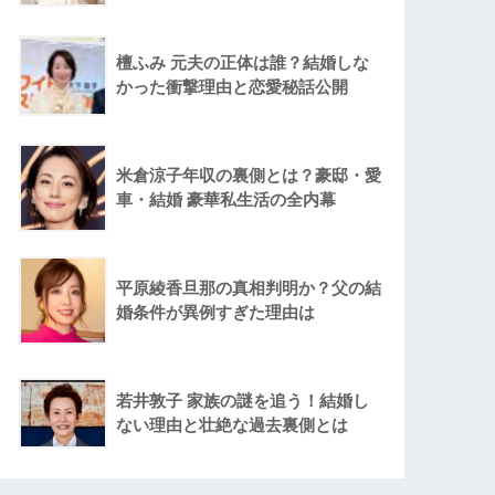
檀ふみ 元夫の正体は誰？結婚しな
かった衝撃理由と恋愛秘話公開
米倉涼子年収の裏側とは？豪邸・愛
車・結婚 豪華私生活の全内幕
平原綾香旦那の真相判明か？父の結
婚条件が異例すぎた理由は
若井敦子 家族の謎を追う！結婚し
ない理由と壮絶な過去裏側とは