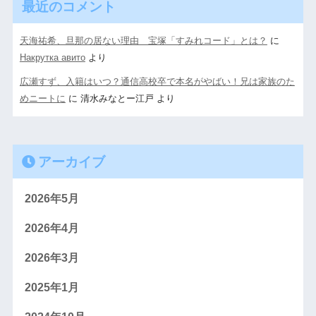
最近のコメント
天海祐希、旦那の居ない理由 宝塚「すみれコード」とは？
に
Накрутка авито
より
広瀬すず、入籍はいつ？通信高校卒で本名がやばい！兄は家族のた
めニートに
に
清水みなとー江戸
より
アーカイブ
2026年5月
2026年4月
2026年3月
2025年1月