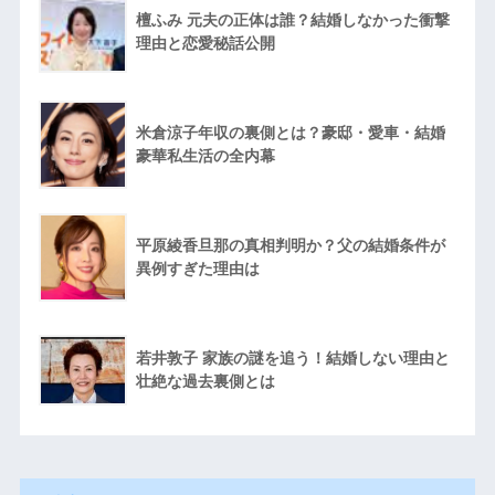
檀ふみ 元夫の正体は誰？結婚しなかった衝撃
理由と恋愛秘話公開
米倉涼子年収の裏側とは？豪邸・愛車・結婚
豪華私生活の全内幕
平原綾香旦那の真相判明か？父の結婚条件が
異例すぎた理由は
若井敦子 家族の謎を追う！結婚しない理由と
壮絶な過去裏側とは