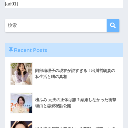
[ad01]
Recent Posts
阿部瑠理子の現在が謎すぎる！出川哲朗妻の
私生活と噂の真相
檀ふみ 元夫の正体は誰？結婚しなかった衝撃
理由と恋愛秘話公開