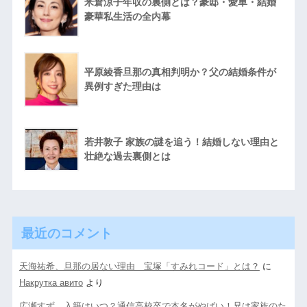
米倉涼子年収の裏側とは？豪邸・愛車・結婚
豪華私生活の全内幕
平原綾香旦那の真相判明か？父の結婚条件が
異例すぎた理由は
若井敦子 家族の謎を追う！結婚しない理由と
壮絶な過去裏側とは
最近のコメント
天海祐希、旦那の居ない理由 宝塚「すみれコード」とは？
に
Накрутка авито
より
広瀬すず、入籍はいつ？通信高校卒で本名がやばい！兄は家族のた