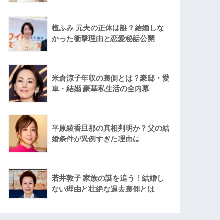
檀ふみ 元夫の正体は誰？結婚しな
かった衝撃理由と恋愛秘話公開
米倉涼子年収の裏側とは？豪邸・愛
車・結婚 豪華私生活の全内幕
平原綾香旦那の真相判明か？父の結
婚条件が異例すぎた理由は
若井敦子 家族の謎を追う！結婚し
ない理由と壮絶な過去裏側とは