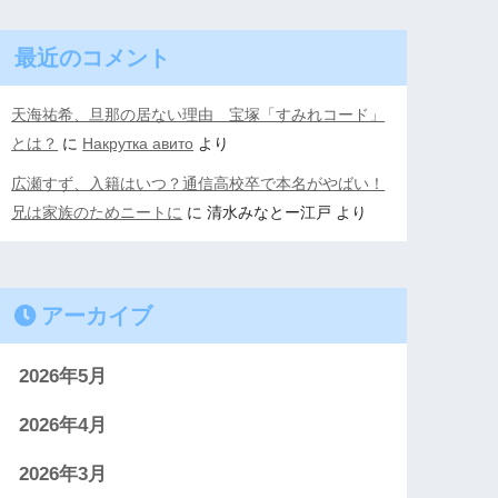
最近のコメント
天海祐希、旦那の居ない理由 宝塚「すみれコード」
とは？
に
Накрутка авито
より
広瀬すず、入籍はいつ？通信高校卒で本名がやばい！
兄は家族のためニートに
に
清水みなとー江戸
より
アーカイブ
2026年5月
2026年4月
2026年3月