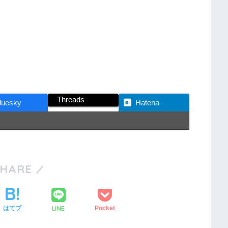
Threads
luesky
Hatena
SHARE
LINE
はてブ
Pocket