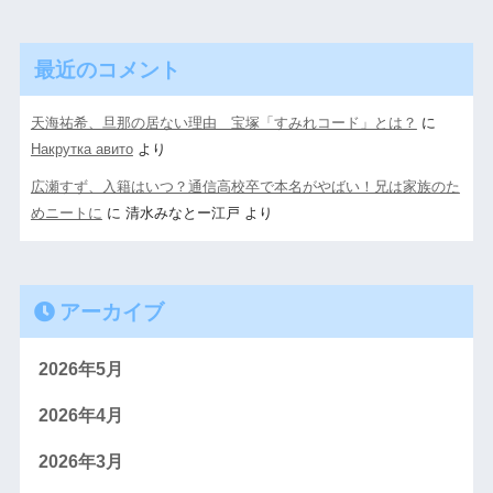
最近のコメント
天海祐希、旦那の居ない理由 宝塚「すみれコード」とは？
に
Накрутка авито
より
広瀬すず、入籍はいつ？通信高校卒で本名がやばい！兄は家族のた
めニートに
に
清水みなとー江戸
より
アーカイブ
2026年5月
2026年4月
2026年3月