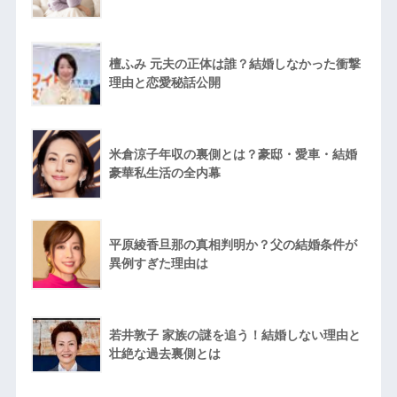
檀ふみ 元夫の正体は誰？結婚しなかった衝撃
理由と恋愛秘話公開
米倉涼子年収の裏側とは？豪邸・愛車・結婚
豪華私生活の全内幕
平原綾香旦那の真相判明か？父の結婚条件が
異例すぎた理由は
若井敦子 家族の謎を追う！結婚しない理由と
壮絶な過去裏側とは