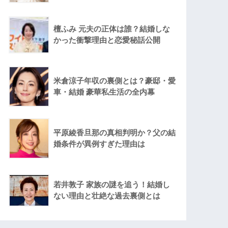
檀ふみ 元夫の正体は誰？結婚しな
かった衝撃理由と恋愛秘話公開
米倉涼子年収の裏側とは？豪邸・愛
車・結婚 豪華私生活の全内幕
平原綾香旦那の真相判明か？父の結
婚条件が異例すぎた理由は
若井敦子 家族の謎を追う！結婚し
ない理由と壮絶な過去裏側とは