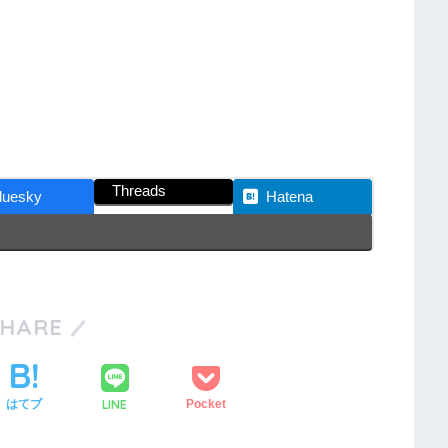
Threads
luesky
Hatena
SHARE
LINE
はてブ
Pocket