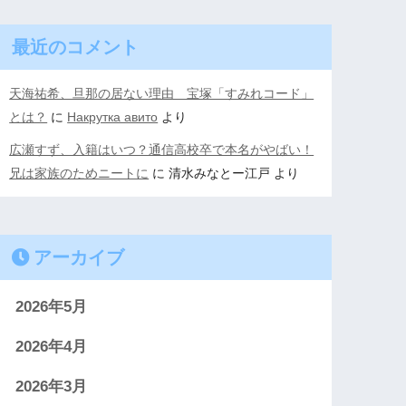
最近のコメント
天海祐希、旦那の居ない理由 宝塚「すみれコード」
とは？
に
Накрутка авито
より
広瀬すず、入籍はいつ？通信高校卒で本名がやばい！
兄は家族のためニートに
に
清水みなとー江戸
より
アーカイブ
2026年5月
2026年4月
2026年3月