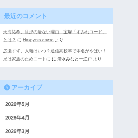
最近のコメント
天海祐希、旦那の居ない理由 宝塚「すみれコード」
とは？
に
Накрутка авито
より
広瀬すず、入籍はいつ？通信高校卒で本名がやばい！
兄は家族のためニートに
に
清水みなとー江戸
より
アーカイブ
2026年5月
2026年4月
2026年3月