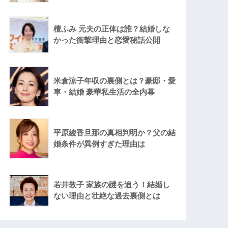
檀ふみ 元夫の正体は誰？結婚しな
かった衝撃理由と恋愛秘話公開
米倉涼子年収の裏側とは？豪邸・愛
車・結婚 豪華私生活の全内幕
平原綾香旦那の真相判明か？父の結
婚条件が異例すぎた理由は
若井敦子 家族の謎を追う！結婚し
ない理由と壮絶な過去裏側とは