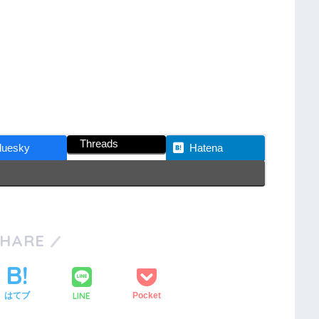
Threads
luesky
Hatena
SHARE
LINE
はてブ
Pocket