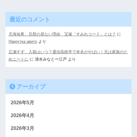
最近のコメント
天海祐希、旦那の居ない理由 宝塚「すみれコード」とは？
に
Накрутка авито
より
広瀬すず、入籍はいつ？通信高校卒で本名がやばい！兄は家族のた
めニートに
に
清水みなとー江戸
より
アーカイブ
2026年5月
2026年4月
2026年3月