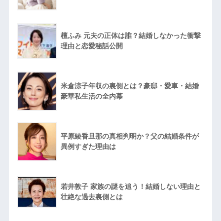
檀ふみ 元夫の正体は誰？結婚しなかった衝撃
理由と恋愛秘話公開
米倉涼子年収の裏側とは？豪邸・愛車・結婚
豪華私生活の全内幕
平原綾香旦那の真相判明か？父の結婚条件が
異例すぎた理由は
若井敦子 家族の謎を追う！結婚しない理由と
壮絶な過去裏側とは