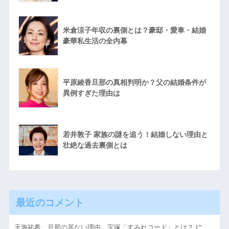
米倉涼子年収の裏側とは？豪邸・愛車・結婚
豪華私生活の全内幕
平原綾香旦那の真相判明か？父の結婚条件が
異例すぎた理由は
若井敦子 家族の謎を追う！結婚しない理由と
壮絶な過去裏側とは
最近のコメント
天海祐希、旦那の居ない理由 宝塚「すみれコード」とは？
に