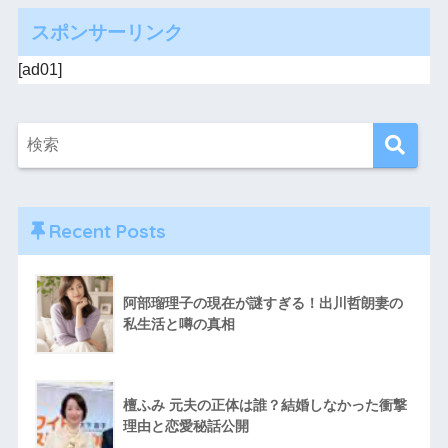
スポンサーリンク
[ad01]
Recent Posts
阿部瑠理子の現在が謎すぎる！出川哲朗妻の
私生活と噂の真相
檀ふみ 元夫の正体は誰？結婚しなかった衝撃
理由と恋愛秘話公開