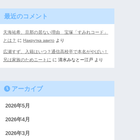
最近のコメント
天海祐希、旦那の居ない理由 宝塚「すみれコード」
とは？
に
Накрутка авито
より
広瀬すず、入籍はいつ？通信高校卒で本名がやばい！
兄は家族のためニートに
に
清水みなとー江戸
より
アーカイブ
2026年5月
2026年4月
2026年3月