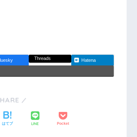
Threads
luesky
Hatena
SHARE
LINE
はてブ
Pocket