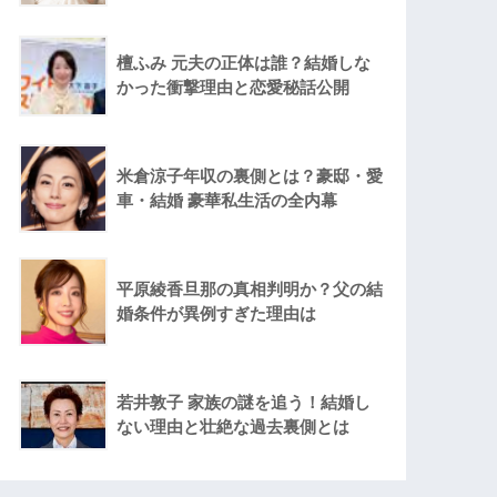
檀ふみ 元夫の正体は誰？結婚しな
かった衝撃理由と恋愛秘話公開
米倉涼子年収の裏側とは？豪邸・愛
車・結婚 豪華私生活の全内幕
平原綾香旦那の真相判明か？父の結
婚条件が異例すぎた理由は
若井敦子 家族の謎を追う！結婚し
ない理由と壮絶な過去裏側とは