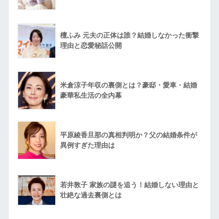
檀ふみ 元夫の正体は誰？結婚しなかった衝撃
理由と恋愛秘話公開
米倉涼子年収の裏側とは？豪邸・愛車・結婚
豪華私生活の全内幕
平原綾香旦那の真相判明か？父の結婚条件が
異例すぎた理由は
若井敦子 家族の謎を追う！結婚しない理由と
壮絶な過去裏側とは