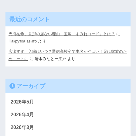
最近のコメント
天海祐希、旦那の居ない理由 宝塚「すみれコード」とは？
に
Накрутка авито
より
広瀬すず、入籍はいつ？通信高校卒で本名がやばい！兄は家族のた
めニートに
に
清水みなとー江戸
より
アーカイブ
2026年5月
2026年4月
2026年3月