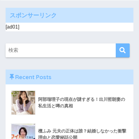
スポンサーリンク
[ad01]
Recent Posts
阿部瑠理子の現在が謎すぎる！出川哲朗妻の
私生活と噂の真相
檀ふみ 元夫の正体は誰？結婚しなかった衝撃
理由と恋愛秘話公開