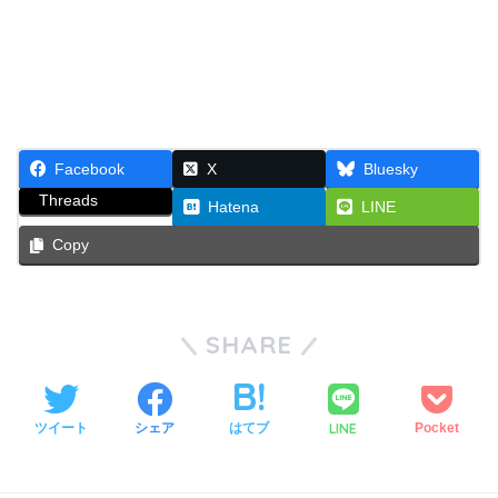
Facebook
X
Bluesky
Threads
Hatena
LINE
Copy
SHARE
LINE
ツイート
シェア
はてブ
Pocket