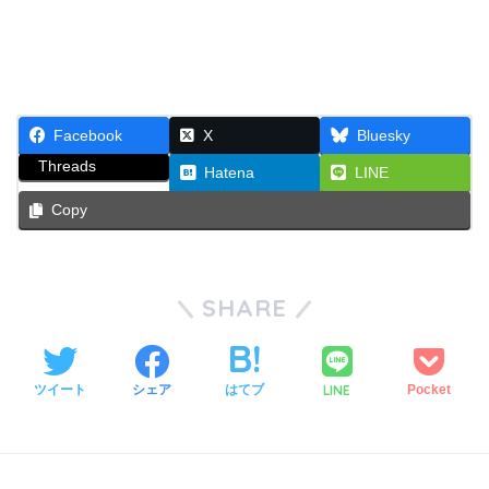
Facebook
X
Bluesky
Threads
Hatena
LINE
Copy
SHARE
LINE
ツイート
シェア
はてブ
Pocket