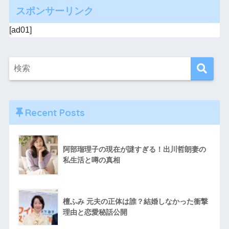
スポンサーリンク
[ad01]
Recent Posts
阿部瑠理子の現在が謎すぎる！出川哲朗妻の
私生活と噂の真相
檀ふみ 元夫の正体は誰？結婚しなかった衝撃
理由と恋愛秘話公開