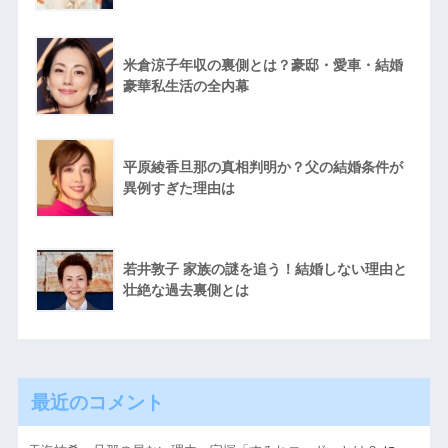
米倉涼子年収の裏側とは？豪邸・愛車・結婚
豪華私生活の全内幕
平原綾香旦那の真相判明か？父の結婚条件が
異例すぎた理由は
若井敦子 家族の謎を追う！結婚しない理由と
壮絶な過去裏側とは
最近のコメント