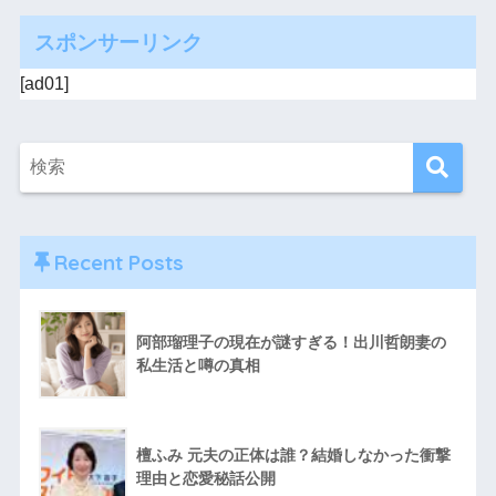
スポンサーリンク
[ad01]
Recent Posts
阿部瑠理子の現在が謎すぎる！出川哲朗妻の
私生活と噂の真相
檀ふみ 元夫の正体は誰？結婚しなかった衝撃
理由と恋愛秘話公開