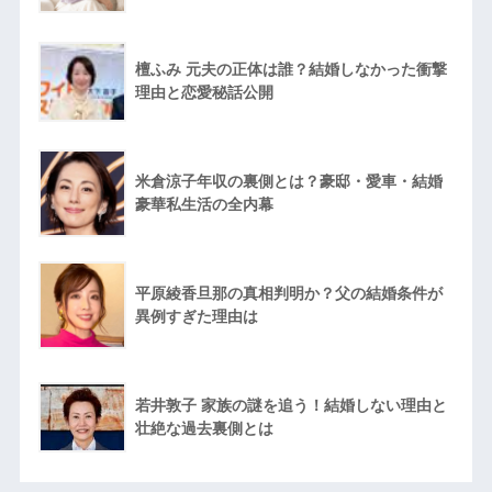
檀ふみ 元夫の正体は誰？結婚しなかった衝撃
理由と恋愛秘話公開
米倉涼子年収の裏側とは？豪邸・愛車・結婚
豪華私生活の全内幕
平原綾香旦那の真相判明か？父の結婚条件が
異例すぎた理由は
若井敦子 家族の謎を追う！結婚しない理由と
壮絶な過去裏側とは