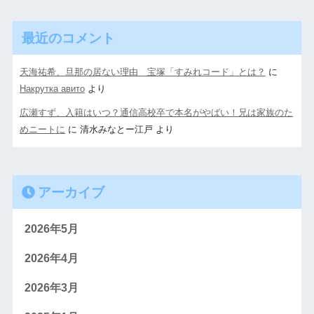
最近のコメント
天海祐希、旦那の居ない理由 宝塚「すみれコード」とは？
に
Накрутка авито
より
広瀬すず、入籍はいつ？通信高校卒で本名がやばい！兄は家族のた
めニートに
に
清水みなとー江戸
より
アーカイブ
2026年5月
2026年4月
2026年3月