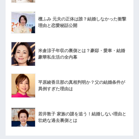
檀ふみ 元夫の正体は誰？結婚しなかった衝撃
理由と恋愛秘話公開
米倉涼子年収の裏側とは？豪邸・愛車・結婚
豪華私生活の全内幕
平原綾香旦那の真相判明か？父の結婚条件が
異例すぎた理由は
若井敦子 家族の謎を追う！結婚しない理由と
壮絶な過去裏側とは