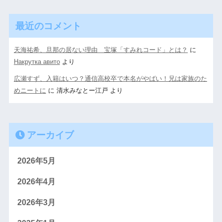
最近のコメント
天海祐希、旦那の居ない理由 宝塚「すみれコード」とは？
に
Накрутка авито
より
広瀬すず、入籍はいつ？通信高校卒で本名がやばい！兄は家族のた
めニートに
に
清水みなとー江戸
より
アーカイブ
2026年5月
2026年4月
2026年3月