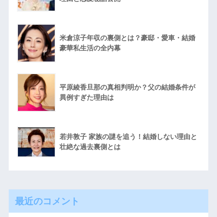
米倉涼子年収の裏側とは？豪邸・愛車・結婚
豪華私生活の全内幕
平原綾香旦那の真相判明か？父の結婚条件が
異例すぎた理由は
若井敦子 家族の謎を追う！結婚しない理由と
壮絶な過去裏側とは
最近のコメント