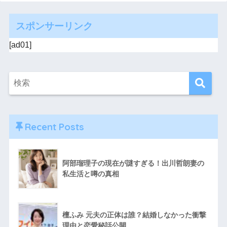
スポンサーリンク
[ad01]
Recent Posts
阿部瑠理子の現在が謎すぎる！出川哲朗妻の
私生活と噂の真相
檀ふみ 元夫の正体は誰？結婚しなかった衝撃
理由と恋愛秘話公開