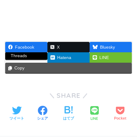
Facebook
X
Bluesky
Threads
Hatena
LINE
Copy
SHARE
LINE
ツイート
シェア
はてブ
Pocket