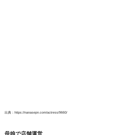
出典：https://nanasepn.com/actress/9660/
母娘で店舗運営