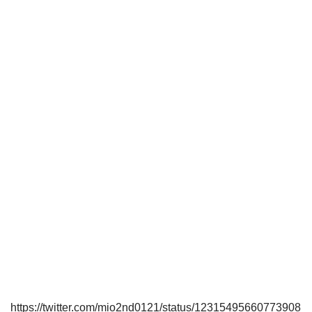
https://twitter.com/mio2nd0121/status/12315495660773908