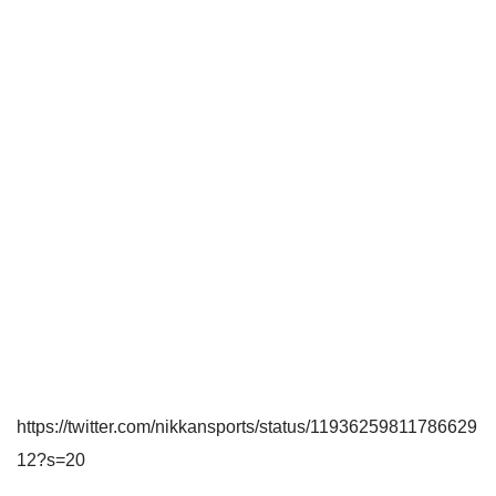
https://twitter.com/nikkansports/status/11936259811786629
12?s=20