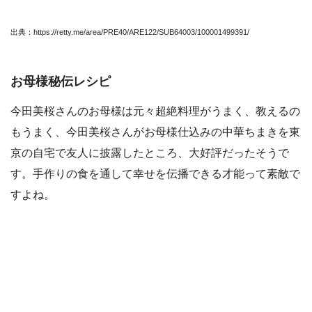
出典：https://retty.me/area/PRE40/ARE122/SUB64003/100001499391/
お母様秘伝レシピ
今田美桜さんのお母様は元々超絶料理がうまく、教えるの
もうまく、今田美桜さんがお母様仕込みの中華ちまきを東
京の自宅で友人に披露したところ、大好評だったそうで
す。手作りの食を通して幸せを伝播できる才能って素敵で
すよね。