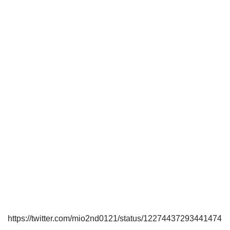
https://twitter.com/mio2nd0121/status/12274437293441474