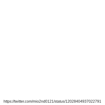
https://twitter.com/mio2nd0121/status/12028404937022791