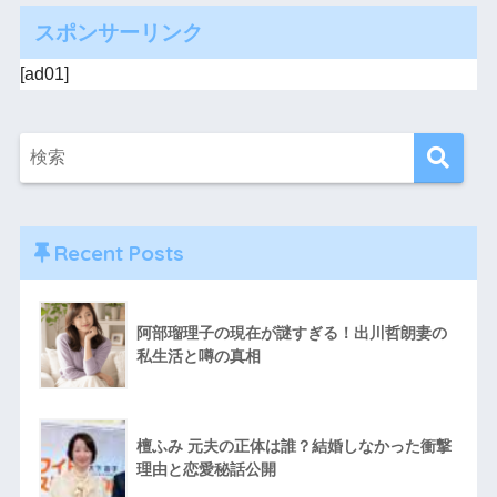
スポンサーリンク
[ad01]
Recent Posts
阿部瑠理子の現在が謎すぎる！出川哲朗妻の
私生活と噂の真相
檀ふみ 元夫の正体は誰？結婚しなかった衝撃
理由と恋愛秘話公開