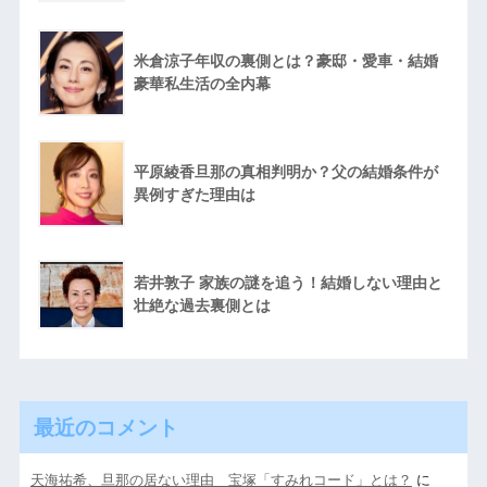
米倉涼子年収の裏側とは？豪邸・愛車・結婚
豪華私生活の全内幕
平原綾香旦那の真相判明か？父の結婚条件が
異例すぎた理由は
若井敦子 家族の謎を追う！結婚しない理由と
壮絶な過去裏側とは
最近のコメント
天海祐希、旦那の居ない理由 宝塚「すみれコード」とは？
に