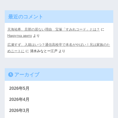
最近のコメント
天海祐希、旦那の居ない理由 宝塚「すみれコード」とは？
に
Накрутка авито
より
広瀬すず、入籍はいつ？通信高校卒で本名がやばい！兄は家族のた
めニートに
に
清水みなとー江戸
より
アーカイブ
2026年5月
2026年4月
2026年3月