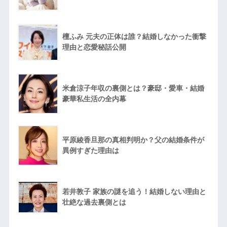
檀ふみ 元夫の正体は誰？結婚しなかった衝撃
理由と恋愛秘話公開
米倉涼子年収の裏側とは？豪邸・愛車・結婚
豪華私生活の全内幕
平原綾香旦那の真相判明か？父の結婚条件が
異例すぎた理由は
若井敦子 家族の謎を追う！結婚しない理由と
壮絶な過去裏側とは