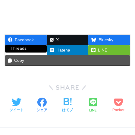
Facebook
X
Bluesky
Threads
Hatena
LINE
Copy
SHARE
LINE
ツイート
シェア
はてブ
Pocket