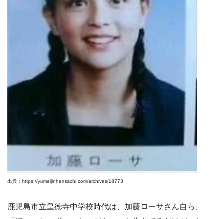
出典：https://yumeijinhensachi.com/archives/18773
鹿児島市立皇徳寺中学校時代は、加藤ローサさん自ら、