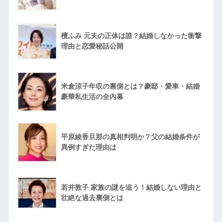
檀ふみ 元夫の正体は誰？結婚しなかった衝撃
理由と恋愛秘話公開
米倉涼子年収の裏側とは？豪邸・愛車・結婚
豪華私生活の全内幕
平原綾香旦那の真相判明か？父の結婚条件が
異例すぎた理由は
若井敦子 家族の謎を追う！結婚しない理由と
壮絶な過去裏側とは