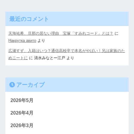
最近のコメント
天海祐希、旦那の居ない理由 宝塚「すみれコード」とは？
に
Накрутка авито
より
広瀬すず、入籍はいつ？通信高校卒で本名がやばい！兄は家族のた
めニートに
に
清水みなとー江戸
より
アーカイブ
2026年5月
2026年4月
2026年3月