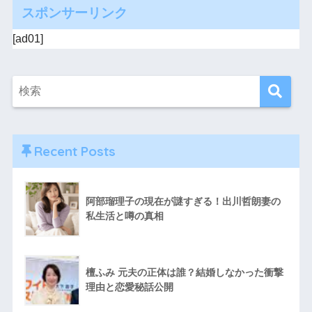
スポンサーリンク
[ad01]
Recent Posts
阿部瑠理子の現在が謎すぎる！出川哲朗妻の
私生活と噂の真相
檀ふみ 元夫の正体は誰？結婚しなかった衝撃
理由と恋愛秘話公開