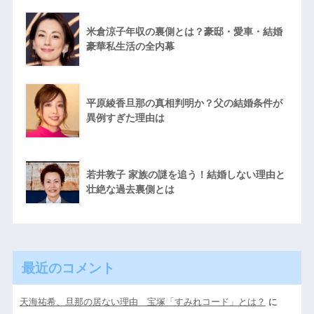
米倉涼子年収の裏側とは？豪邸・愛車・結婚
豪華私生活の全内幕
平原綾香旦那の真相判明か？父の結婚条件が
異例すぎた理由は
若井敦子 家族の謎を追う！結婚しない理由と
壮絶な過去裏側とは
最近のコメント
天海祐希、旦那の居ない理由 宝塚「すみれコード」とは？
に