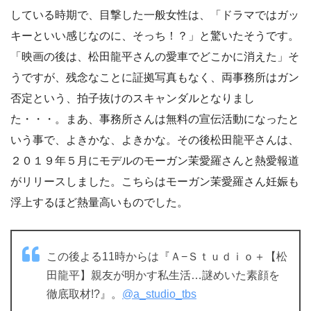
している時期で、目撃した一般女性は、「ドラマではガッ
キーといい感じなのに、そっち！？」と驚いたそうです。
「映画の後は、松田龍平さんの愛車でどこかに消えた」そ
うですが、残念なことに証拠写真もなく、両事務所はガン
否定という、拍子抜けのスキャンダルとなりまし
た・・・。まあ、事務所さんは無料の宣伝活動になったと
いう事で、よきかな、よきかな。その後松田龍平さんは、
２０１９年５月にモデルのモーガン茉愛羅さんと熱愛報道
がリリースしました。こちらはモーガン茉愛羅さん妊娠も
浮上するほど熱量高いものでした。
この後よる11時からは『Ａ−Ｓｔｕｄｉｏ＋【松
田龍平】親友が明かす私生活…謎めいた素顔を
徹底取材!?』。
@a_studio_tbs