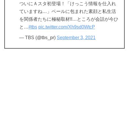
ついにＡスタ初登場！「けっこう情報を仕入れ
ていますね…」ベールに包まれた素顔と私生活
を関係者たちに極秘取材!!…ところが会話が今ひ
と…
#tbs
pic.twitter.com/Xh9sd0WtcP
— TBS (@tbs_pr)
September 3, 2021