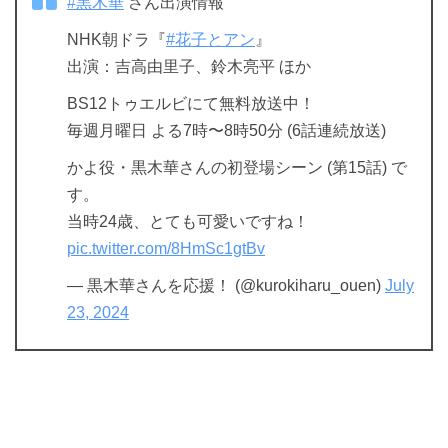
#黒木華
さん出演情報
NHK朝ドラ『
#花子とアン
』
出演：吉高由里子、鈴木亮平 ほか
BS12トゥエルビにて無料放送中！
毎週月曜日 よる7時〜8時50分 (6話連続放送)
かよ役・黒木華さんの初登場シーン (第15話) で
す。
当時24歳、とても可愛いですね！
pic.twitter.com/8HmSc1gtBv
— 黒木華さんを応援！ (@kurokiharu_ouen)
July
23, 2024