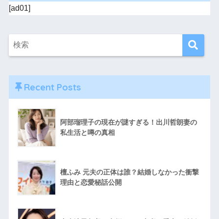
[ad01]
Recent Posts
阿部瑠理子の現在が謎すぎる！出川哲朗妻の
私生活と噂の真相
檀ふみ 元夫の正体は誰？結婚しなかった衝撃
理由と恋愛秘話公開