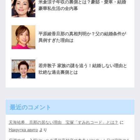
米倉涼子年収の裏側とは？豪邸・愛車・結婚
豪華私生活の全内幕
平原綾香旦那の真相判明か？父の結婚条件が
異例すぎた理由は
若井敦子 家族の謎を追う！結婚しない理由と
壮絶な過去裏側とは
最近のコメント
天海祐希、旦那の居ない理由 宝塚「すみれコード」とは？
に
Накрутка авито
より