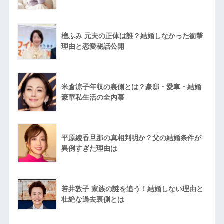
檀ふみ 元夫の正体は誰？結婚しなかった衝撃
理由と恋愛秘話公開
米倉涼子年収の裏側とは？豪邸・愛車・結婚
豪華私生活の全内幕
平原綾香旦那の真相判明か？父の結婚条件が
異例すぎた理由は
若井敦子 家族の謎を追う！結婚しない理由と
壮絶な過去裏側とは