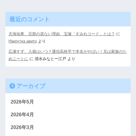
最近のコメント
天海祐希、旦那の居ない理由 宝塚「すみれコード」とは？
に
Накрутка авито
より
広瀬すず、入籍はいつ？通信高校卒で本名がやばい！兄は家族のた
めニートに
に
清水みなとー江戸
より
アーカイブ
2026年5月
2026年4月
2026年3月