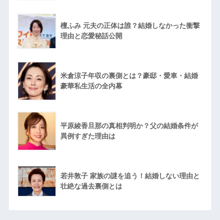
檀ふみ 元夫の正体は誰？結婚しなかった衝撃
理由と恋愛秘話公開
米倉涼子年収の裏側とは？豪邸・愛車・結婚
豪華私生活の全内幕
平原綾香旦那の真相判明か？父の結婚条件が
異例すぎた理由は
若井敦子 家族の謎を追う！結婚しない理由と
壮絶な過去裏側とは