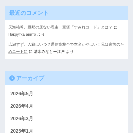
最近のコメント
天海祐希、旦那の居ない理由 宝塚「すみれコード」とは？
に
Накрутка авито
より
広瀬すず、入籍はいつ？通信高校卒で本名がやばい！兄は家族のた
めニートに
に
清水みなとー江戸
より
アーカイブ
2026年5月
2026年4月
2026年3月
2025年1月