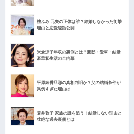
檀ふみ 元夫の正体は誰？結婚しなかった衝撃
理由と恋愛秘話公開
米倉涼子年収の裏側とは？豪邸・愛車・結婚
豪華私生活の全内幕
平原綾香旦那の真相判明か？父の結婚条件が
異例すぎた理由は
若井敦子 家族の謎を追う！結婚しない理由と
壮絶な過去裏側とは