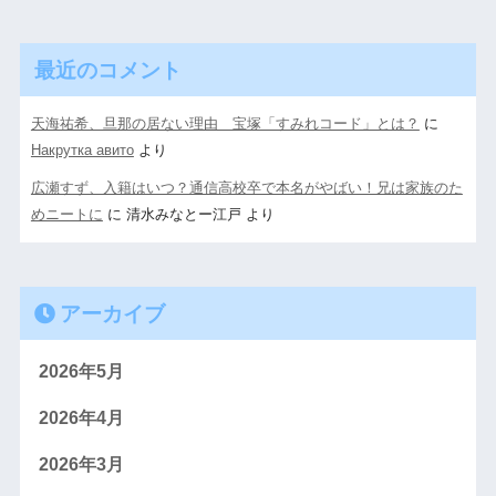
最近のコメント
天海祐希、旦那の居ない理由 宝塚「すみれコード」とは？
に
Накрутка авито
より
広瀬すず、入籍はいつ？通信高校卒で本名がやばい！兄は家族のた
めニートに
に
清水みなとー江戸
より
アーカイブ
2026年5月
2026年4月
2026年3月